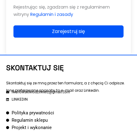
Rejestrując się, zgadzam się z regulaminem
witryny
Regulamin i zasady
Zarejestruj się
SKONTAKTUJ SIĘ
Skontaktuj się ze mną przez ten formularz, a z chęcią Ci odpisze.
Inne preferowane sposoby to e-mail oraz Linkedin.
iwanowskiwlodzimierz@gmail.com
LINKEDIN
Polityka prywatności
Regulamin sklepu
Projekt i wykonanie