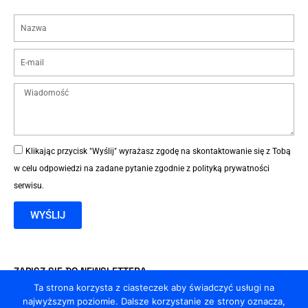
Klikając przycisk "Wyślij" wyrażasz zgodę na skontaktowanie się z Tobą
w celu odpowiedzi na zadane pytanie zgodnie z
polityką prywatności
serwisu
.
WYŚLIJ
ZAPISZ SIĘ DO NEWSLETTERA
Chcesz być na bieżąco z nowymi metodami zarabiania?
Ta strona korzysta z ciasteczek aby świadczyć usługi na
najwyższym poziomie. Dalsze korzystanie ze strony oznacza,