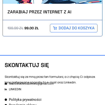
ZARABIAJ PRZEZ INTERNET Z AI
DODAJ DO KOSZYKA
199.99
ZŁ
99.00
ZŁ
SKONTAKTUJ SIĘ
Skontaktuj się ze mną przez ten formularz, a z chęcią Ci odpisze.
Inne preferowane sposoby to e-mail oraz Linkedin.
iwanowskiwlodzimierz@gmail.com
LINKEDIN
Polityka prywatności