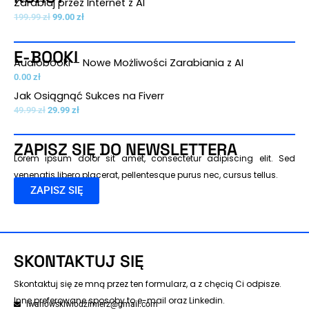
Zarabiaj przez Internet z AI
cena
cena
199.99
zł
99.00
zł
wynosiła:
wynosi:
199.99 zł.
99.00 zł.
E-BOOKI
Audiobooki – Nowe Możliwości Zarabiania z AI
0.00
zł
Pierwotna
Aktualna
Jak Osiągnąć Sukces na Fiverr
cena
cena
49.99
zł
29.99
zł
wynosiła:
wynosi:
49.99 zł.
29.99 zł.
ZAPISZ SIĘ DO NEWSLETTERA
Lorem ipsum dolor sit amet, consectetur adipiscing elit. Sed
venenatis libero placerat, pellentesque purus nec, cursus tellus.
ZAPISZ SIĘ
SKONTAKTUJ SIĘ
Skontaktuj się ze mną przez ten formularz, a z chęcią Ci odpisze.
Inne preferowane sposoby to e-mail oraz Linkedin.
iwanowskiwlodzimierz@gmail.com