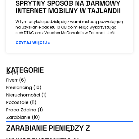
SPRYTNY SPOSÓB NA DARMOWY
INTERNET MOBILNY W TAJLANDII
W tym artykule podzielę się z wami metodą pozwalającą
na uzyskanie pakietu 10 GB co miesiąc wykorzystując
sieć DTAC oraz Voucher McDonald’s w Tajlandii. Jeśli
CZYTAJ WIĘCEJ »
KATEGORIE
AI
(3)
Fiverr
(6)
Freelancing
(10)
Nieruchomości
(1)
Pozostałe
(11)
Praca Zdalna
(1)
Zarabianie
(10)
ZARABIANIE PIENIĘDZY Z