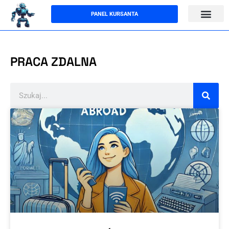
Przejdź
PANEL KURSANTA
do
treści
PRACA ZDALNA
Szukaj