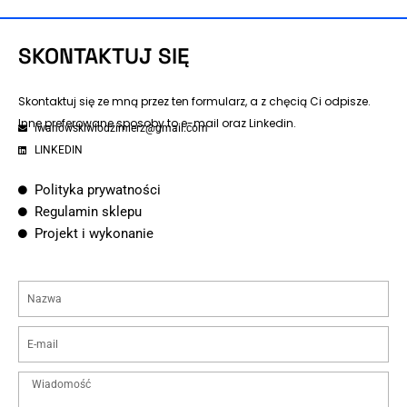
SKONTAKTUJ SIĘ
Skontaktuj się ze mną przez ten formularz, a z chęcią Ci odpisze.
Inne preferowane sposoby to e-mail oraz Linkedin.
iwanowskiwlodzimierz@gmail.com
LINKEDIN
Polityka prywatności
Regulamin sklepu
Projekt i wykonanie