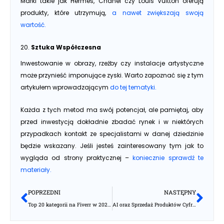
Marki takie jak Hermès, Chanel czy Louis Vuitton oferują
produkty, które utrzymują,
a nawet zwiększają swoją
wartość.
20.
Sztuka Współczesna
Inwestowanie w obrazy, rzeźby czy instalacje artystyczne
może przynieść imponujące zyski. Warto zapoznać się z tym
artykułem wprowadzającym
do tej tematyki.
Każda z tych metod ma swój potencjał, ale pamiętaj, aby
przed inwestycją dokładnie zbadać rynek i w niektórych
przypadkach kontakt ze specjalistami w danej dziedzinie
będzie wskazany. Jeśli jesteś zainteresowany tym jak to
wygląda od strony praktycznej –
koniecznie sprawdź te
materiały.
Prev
Nas
POPRZEDNI
NASTĘPNY
Top 20 kategorii na Fiverr w 2025 roku
AI oraz Sprzedaż Produktów Cyfrowych na FAB