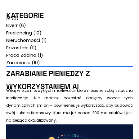
KATEGORIE
AI
(3)
Fiverr
(6)
Freelancing
(10)
Nieruchomości
(1)
Pozostałe
(11)
Praca Zdalna
(1)
Zarabianie
(10)
ZARABIANIE PIENIĘDZY Z
WYKORZYSTANIEM AI
Witaj w erze niezwykłych możliwości, które niesie ze sobą sztuczna
inteligencja! Nie możesz pozostać obojętny wobec tych
dynamicznych zmian – powinieneś je wykorzystać, aby budować
swój sukces finansowy. Kurs ma już ponad 200 materiałów i jest
na bieżąco aktualizowany.