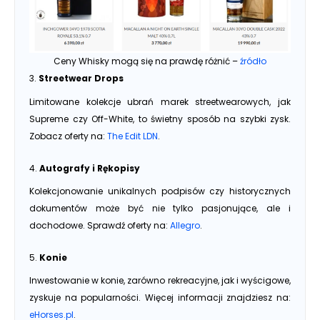
Ceny Whisky mogą się na prawdę różnić –
źródło
3.
Streetwear Drops
Limitowane kolekcje ubrań marek streetwearowych, jak
Supreme czy Off-White, to świetny sposób na szybki zysk.
Zobacz oferty na:
The Edit LDN
.
4.
Autografy i Rękopisy
Kolekcjonowanie unikalnych podpisów czy historycznych
dokumentów może być nie tylko pasjonujące, ale i
dochodowe. Sprawdź oferty na:
Allegro
.
5.
Konie
Inwestowanie w konie, zarówno rekreacyjne, jak i wyścigowe,
zyskuje na popularności. Więcej informacji znajdziesz na:
eHorses.pl
.