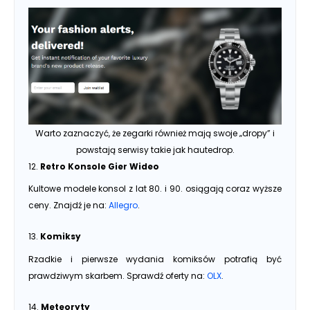
Warto zaznaczyć, że zegarki również mają swoje „dropy” i
powstają serwisy takie jak hautedrop.
12.
Retro Konsole Gier Wideo
Kultowe modele konsol z lat 80. i 90. osiągają coraz wyższe
ceny. Znajdź je na:
Allegro
.
13.
Komiksy
Rzadkie i pierwsze wydania komiksów potrafią być
prawdziwym skarbem. Sprawdź oferty na:
OLX
.
14.
Meteoryty