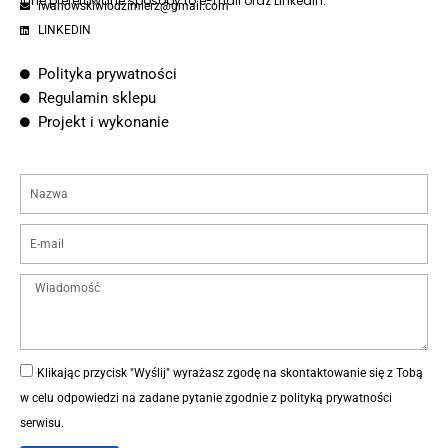
Inne preferowane sposoby to e-mail oraz Linkedin.
iwanowskiwlodzimierz@gmail.com
LINKEDIN
Polityka prywatności
Regulamin sklepu
Projekt i wykonanie
Klikając przycisk "Wyślij" wyrażasz zgodę na skontaktowanie się z Tobą
w celu odpowiedzi na zadane pytanie zgodnie z
polityką prywatności
serwisu
.