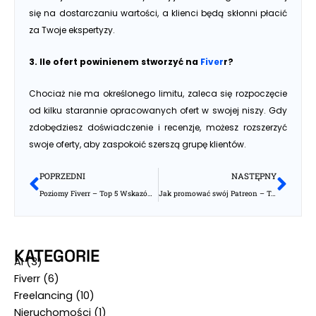
się na dostarczaniu wartości, a klienci będą skłonni płacić
za Twoje ekspertyzy.
3. Ile ofert powinienem stworzyć na
Fiver
r?
Chociaż nie ma określonego limitu, zaleca się rozpoczęcie
od kilku starannie opracowanych ofert w swojej niszy. Gdy
zdobędziesz doświadczenie i recenzje, możesz rozszerzyć
swoje oferty, aby zaspokoić szerszą grupę klientów.
Prev
Nas
POPRZEDNI
NASTĘPNY
Poziomy Fiverr – Top 5 Wskazówek Jak Zarabiać Więcej
Jak promować swój Patreon – Top 7 wskazówek
KATEGORIE
AI
(3)
Fiverr
(6)
Freelancing
(10)
Nieruchomości
(1)