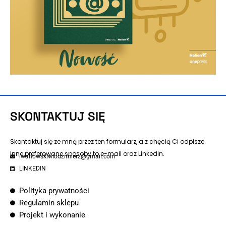
SKONTAKTUJ SIĘ
Skontaktuj się ze mną przez ten formularz, a z chęcią Ci odpisze.
Inne preferowane sposoby to e-mail oraz Linkedin.
iwanowskiwlodzimierz@gmail.com
LINKEDIN
Polityka prywatności
Regulamin sklepu
Projekt i wykonanie