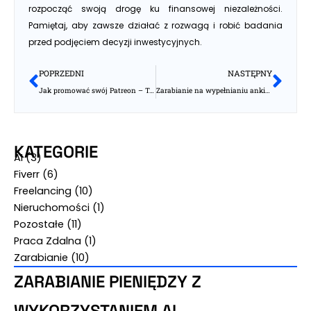
rozpocząć swoją drogę ku finansowej niezależności.
Pamiętaj, aby zawsze działać z rozwagą i robić badania
przed podjęciem decyzji inwestycyjnych.
Prev
Nas
POPRZEDNI
NASTĘPNY
Jak promować swój Patreon – Top 7 wskazówek
Zarabianie na wypełnianiu ankiet Online
KATEGORIE
AI
(3)
Fiverr
(6)
Freelancing
(10)
Nieruchomości
(1)
Pozostałe
(11)
Praca Zdalna
(1)
Zarabianie
(10)
ZARABIANIE PIENIĘDZY Z
WYKORZYSTANIEM AI